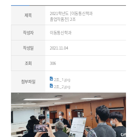
2021학년도 [이동통신학과
제목
졸업작품전] 2조
작성자
이동통신학과
작성일
2021.11.04
조회
306
2조_1.jpg
첨부파일
2조_2.jpg