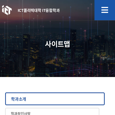
ICT폴리텍대학 IT융합학과
사이트맵
학과소개
학과장인사말